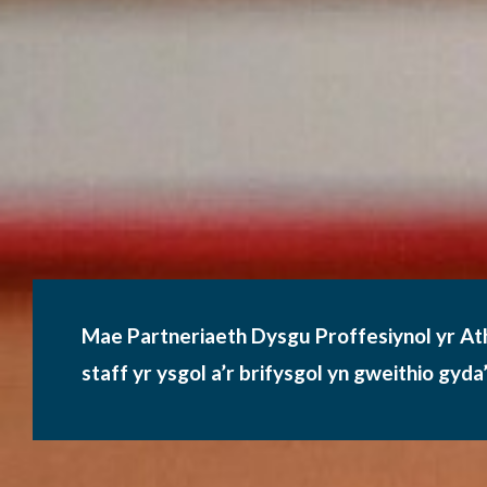
Mae Partneriaeth Dysgu Proffesiynol yr At
staff yr ysgol a’r brifysgol yn gweithio gyd