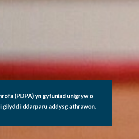
hrofa (PDPA) yn gyfuniad unigryw o
a’i gilydd i ddarparu addysg athrawon.