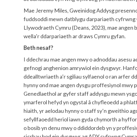
Mae Jeremy Miles, Gweinidog Addysg presennol 
fuddsoddi mewn datblygu darpariaeth cyfrwng 
Llywodraeth Cymru (Deans, 2023), mae angen bu
wella’r ddarpariaeth ar draws Cymru gyfan.
Beth nesaf?
I ddechrau mae angen mwy o adnoddau asesu ac a
gefnogi anghenion amrywiol ein dysgwyr. Hanf
ddealltwriaeth a’r sgiliau sylfaenol o ran arf
hynny ond mae angen dysgu proffesiynol mwy pe
Genedlaethol ar gyfer staff addysgu mewn ysgo
ymarferol hefyd yn ogystal â chyfleoedd a phlat
hiaith, yr aelodau hynny o staff sy’n gweithio 
sefyllfaoedd heriol iawn gyda chymorth a hyffor
o bosib yn denu mwy o ddiddordeb yn y proffesiw
sicrhau bod ein dysgwyr ag ADY cyfrwng Cymraeg