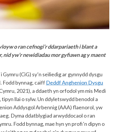
oyw o ran cefnogi’r ddarpariaeth i blant a
r, nid yw’r newidiadau mor gyfiawn ag y maent
 Gymru (CiG) sy’n seiliedig ar gynnydd dysgu
. Fodd bynnag, caiff
Deddf Anghenion Dysgu
 Cymru, 2021), a ddaeth yn orfodol ym mis Medi
 tipyn llai o sylw. Un ddyletswydd benodol a
enion Addysgol Arbennig (AAA) flaenorol, yw
aeg. Dyma ddatblygiad arwyddocaol o ran
ru. Fodd bynnag, mae hyn yn profi’n dipyn o