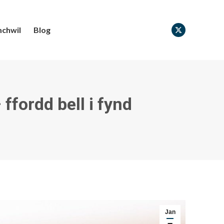
chwil
Blog
X
page
opens
in
new
fordd bell i fynd
window
Jan