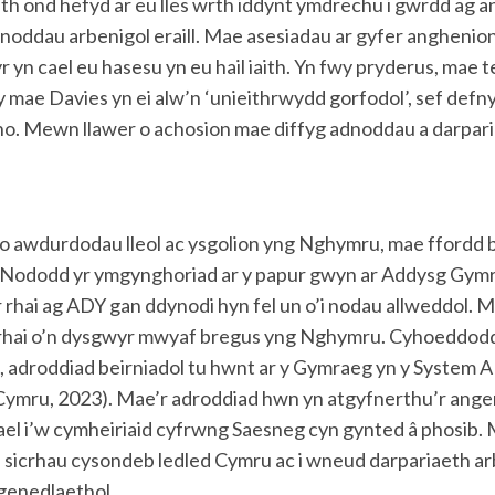
waith ond hefyd ar eu lles wrth iddynt ymdrechu i gwrdd a
noddau arbenigol eraill. Mae asesiadau ar gyfer angheni
yn cael eu hasesu yn eu hail iaith. Yn fwy pryderus, mae t
n y mae Davies yn ei alw’n ‘unieithrwydd gorfodol’, sef def
no. Mewn llawer o achosion mae diffyg adnoddau a darparia
r o awdurdodau lleol ac ysgolion yng Nghymru, mae ffordd 
a. Nododd yr ymgynghoriad ar y papur gwyn ar Addysg Gymra
hai ag ADY gan ddynodi hyn fel un o’i nodau allweddol. Ma
 rhai o’n dysgwyr mwyaf bregus yng Nghymru. Cyhoeddodd
, adroddiad beirniadol tu hwnt ar y Gymraeg yn y System 
ymru, 2023). Mae’r adroddiad hwn yn atgyfnerthu’r angen
gael i’w cymheiriaid cyfrwng Saesneg cyn gynted â phosib
 i sicrhau cysondeb ledled Cymru ac i wneud darpariaeth 
genedlaethol.