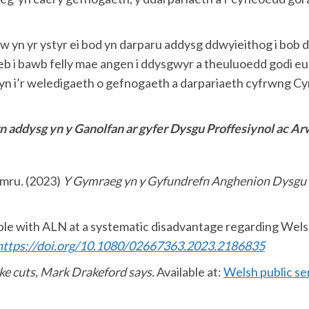
w yn yr ystyr ei bod yn darparu addysg ddwyieithog i bob d
eb i bawb felly mae angen i ddysgwyr a theuluoedd godi eu
n i’r weledigaeth o gefnogaeth a darpariaeth cyfrwng C
addysg yn y Ganolfan ar gyfer Dysgu Proffesiynol ac A
mru. (2023)
Y Gymraeg yn y Gyfundrefn Anghenion Dysgu
ople with ALN at a systematic disadvantage regarding We
https://doi.org/10.1080/02667363.2023.2186835
ke cuts, Mark Drakeford says.
Available at:
Welsh public se