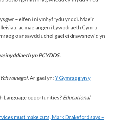
ysgwr – elfen i ni ymhyfrydu ynddi. Mae’r
 lleisiau, ac mae angen i Lywodraeth Cymru
ymraeg o ansawdd uchel gael ei drawsnewid yn
rweinyddiaeth yn PCYDDS.
 Ychwanegol.
Ar gael yn:
Y
Gymraeg
yn
y
lsh Language opportunities?
Educational
rvices must make cuts, Mark Drakeford says –