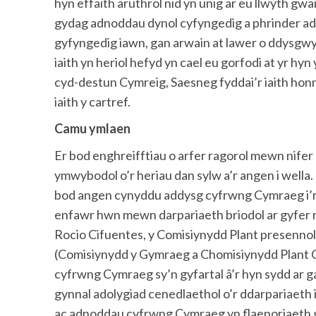
hyn effaith aruthrol nid yn unig ar eu llwyth g
gydag adnoddau dynol cyfyngedig a phrinder ad
gyfyngedig iawn, gan arwain at lawer o ddysgwyr 
iaith yn heriol hefyd yn cael eu gorfodi at yr hy
cyd-destun Cymreig, Saesneg fyddai’r iaith hon
iaith y cartref.
Camu ymlaen
Er bod enghreifftiau o arfer ragorol mewn nife
ymwybodol o’r heriau dan sylw a’r angen i well
bod angen cynyddu addysg cyfrwng Cymraeg i’r r
enfawr hwn mewn darpariaeth briodol ar gyfer
Rocio Cifuentes, y Comisiynydd Plant presennol
(Comisiynydd y Gymraeg a Chomisiynydd Plant C
cyfrwng Cymraeg sy’n gyfartal â’r hyn sydd ar 
gynnal adolygiad cenedlaethol o’r ddarpariaeth
ac adnoddau cyfrwng Cymraeg yn flaenoriaeth 