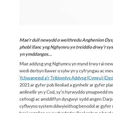
Mae’r dull newydd o weithredu Anghenion Dysgu 
phobl ifanc yng Nghymru yn treiddio drwy’r sys
yn ymddangos…
Mae addysg yng Nghymru yn mynd trwy rai newidi
wedi derbyn llawer o sylw yn y cyfryngau ac m
Ychwanegol a’r Tribiwnlys Addysg (Cymru) (De
2021 ar gyfer pob lleoliad a gynhelir ar gyfer p
amlinellir yn y Cod, sy’n hyrwyddo ymagwedd m
cefnogi ac amddiffyn dysgwyr sydd angen Dar
cyflwyno system ddwyieithog benodol ar gyfer