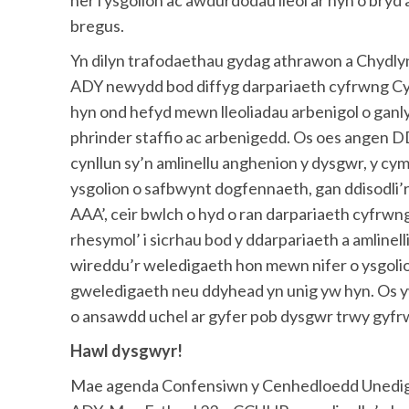
her i ysgolion ac awdurdodau lleol ar hyn o br
bregus.
Yn dilyn trafodaethau gydag athrawon a Chyd
ADY newydd bod diffyg darpariaeth cyfrwng Cym
hyn ond hefyd mewn lleoliadau arbenigol o ganly
phrinder staffio ac arbenigedd. Os oes angen D
cynllun sy’n amlinellu anghenion y dysgwr, y cy
ysgolion o safbwynt dogfennaeth, gan ddisodli’r
AAA’, ceir bwlch o hyd o ran darpariaeth cyfrw
rhesymol’ i sicrhau bod y ddarpariaeth a amlinel
wireddu’r weledigaeth hon mewn nifer o ysgoli
gweledigaeth neu ddyhead yn unig yw hyn. Os y
o ansawdd uchel ar gyfer pob dysgwr trwy gyfr
Hawl dysgwyr!
Mae agenda Confensiwn y Cenhedloedd Unedig a