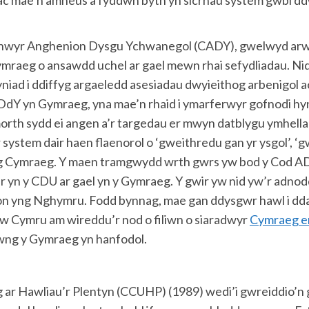
yd ac mae’n amheus a fyddwn byth yn sicrhau system gwbl d
lynwyr Anghenion Dysgu Ychwanegol (CADY), gwelwyd arw
raeg o ansawdd uchel ar gael mewn rhai sefydliadau. Nid
niad i ddiffyg argaeledd asesiadau dwyieithog arbenigol ac
DdY yn Gymraeg, yna mae’n rhaid i ymarferwyr gofnodi hyn
morth sydd ei angen a’r targedau er mwyn datblygu ymhella
 system dair haen flaenorol o ‘gweithredu gan yr ysgol’, ‘
ng Cymraeg. Y maen tramgwydd wrth gwrs yw bod y Cod ADY 
lir yn y CDU ar gael yn y Gymraeg. Y gwir yw nid yw’r adnod
on yng Nghymru. Fodd bynnag, mae gan ddysgwr hawl i dd
w Cymru am wireddu’r nod o filiwn o siaradwyr
Cymraeg e
wng y Gymraeg yn hanfodol.
r Hawliau’r Plentyn (CCUHP) (1989) wedi’i gwreiddio’n 