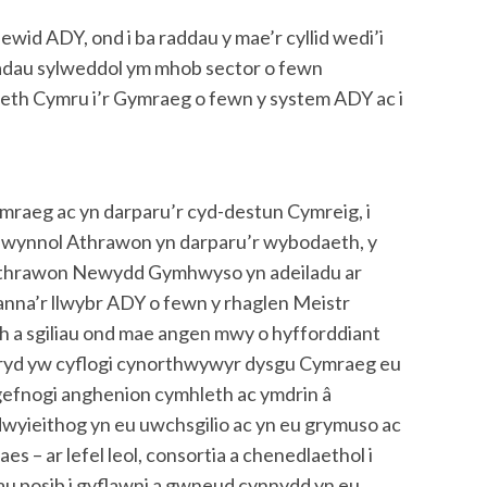
d ADY, ond i ba raddau y mae’r cyllid wedi’i
adau sylweddol ym mhob sector o fewn
eth Cymru i’r Gymraeg o fewn y system ADY ac i
mraeg ac yn darparu’r cyd-destun Cymreig, i
hwynnol Athrawon yn darparu’r wybodaeth, y
lu Athrawon Newydd Gymhwyso yn adeiladu ar
nna’r llwybr ADY o fewn y rhaglen Meistr
h a sgiliau ond mae angen mwy o hyfforddiant
o bryd yw cyflogi cynorthwywyr dysgu Cymraeg eu
t gefnogi anghenion cymhleth ac ymdrin â
 dwyieithog yn eu uwchsgilio ac yn eu grymuso ac
– ar lefel leol, consortia a chenedlaethol i
au posib i gyflawni a gwneud cynnydd yn eu