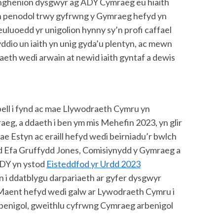
g anghenion dysgwyr ag ADY Cymraeg eu hiaith
on penodol trwy gyfrwng y Gymraeg hefyd yn
euluoedd yr unigolion hynny sy’n profi caffael
nyddio un iaith yn unig gyda’u plentyn, ac mewn
eth wedi arwain at newid iaith gyntaf a dewis
bell i fynd ac mae Llywodraeth Cymru yn
eg, a ddaeth i ben ym mis Mehefin 2023, yn glir
e Estyn ac eraill hefyd wedi beirniadu’r bwlch
 Efa Gruffydd Jones, Comisiynydd y Gymraeg a
ADY yn ystod
Eisteddfod yr Urdd 2023
 i ddatblygu darpariaeth ar gyfer dysgwyr
. Maent hefyd wedi galw ar Lywodraeth Cymru i
arbenigol, gweithlu cyfrwng Cymraeg arbenigol