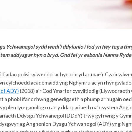
Ychwanegol sydd wedi’i ddylunio i fod yn fwy teg a thryl
tem addysg ar hyn o bryd. Ond fel yr esbonia Nanna Ryde
adau polisi sylweddol ar hyn o bryd ac mae’r Cwricwlwm i
ewn cylchoedd academaidd yng Nghymru ac yn rhyngwladol
ddf ADY)
(2018) a’r Cod Ymarfer cysylltiedig (Llywodraeth
lant a phobl ifanc rhwng genedigaeth a phump ar hugain oed,
wy plentyn-ganolog o ran y ddarpariaeth na’r system Angh
pariaeth Ddysgu Ychwanegol (DDdY) trwy gyfrwng y Gymr
 dysgwyr ag Anghenion Dysgu Ychwanegol (ADY) yng Nghym