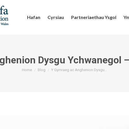
Hafan
Cyrsiau
Partneriaethau Ysgol
Ym
henion Dysgu Ychwanegol – f
You are here:
Home
Blog
Y Gymraeg ac Anghenion Dysgu…