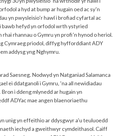
ygl 30 yn pwysleisio ‘na wrthodir yr hawl i
 gorfodol a hyd at bump ar hugain oed ac sy’n
yn pwysleisio’r hawl i brofiad cyfartal ac
 bawb hefyd yn orfodol wrth ystyried
rhai rhannau o Gymru yn profi’n hynod o heriol.
 Cymraeg priodol, diffyg hyfforddiant ADY
ystem addysg yng Nghymru.
siarad Saesneg. Nodwyd yn Natganiad Salamanca
l ei ddatganoli i Gymru, ‘na all newidiadau
’. Bron i ddeng mlynedd ar hugain yn
deddf ADYac mae angen blaenoriaethu
 unig yn effeithio ar ddysgwyr a’u teuluoedd
anaeth iechyd a gweithwyr cymdeithasol. Caiff