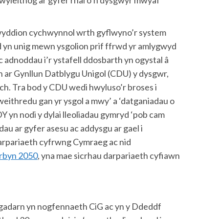
dwyieithog ar gyfer rhai o’n dysgwyr mwyaf
yddion cychwynnol wrth gyflwyno’r system
 yn unig mewn ysgolion prif ffrwd yr amlygwyd
 adnoddau i’r ystafell ddosbarth yn ogystal â
 ar Gynllun Datblygu Unigol (CDU) y dysgwr,
ch. Tra bod y CDU wedi hwyluso’r broses i
gweithredu gan yr ysgol a mwy’ a ‘datganiadau o
yn nodi y dylai lleoliadau gymryd ‘pob cam
dau ar gyfer asesu ac addysgu ar gael i
arpariaeth cyfrwng Cymraeg ac nid
rbyn 2050
, yna mae sicrhau darpariaeth cyfiawn
gadarn yn nogfennaeth CiG ac yn y Ddeddf