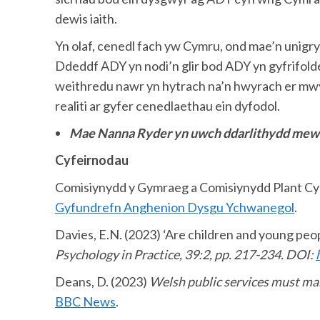
dewis iaith.
Yn olaf, cenedl fach yw Cymru, ond mae’n unigry
Ddeddf ADY yn nodi’n glir bod ADY yn gyfrifold
weithredu nawr yn hytrach na’n hwyrach er mwy
realiti ar gyfer cenedlaethau ein dyfodol.
Mae Nanna Ryder yn uwch ddarlithydd mewn 
Cyfeirnodau
Comisiynydd y Gymraeg a Comisiynydd Plant Cy
Gyfundrefn
Anghenion
Dysgu
Ychwanegol
.
Davies, E.N. (2023) ‘Are children and young pe
Psychology in Practice, 39:2, pp. 217-234. DOI:
Deans, D. (2023)
Welsh public services must ma
BBC News
.