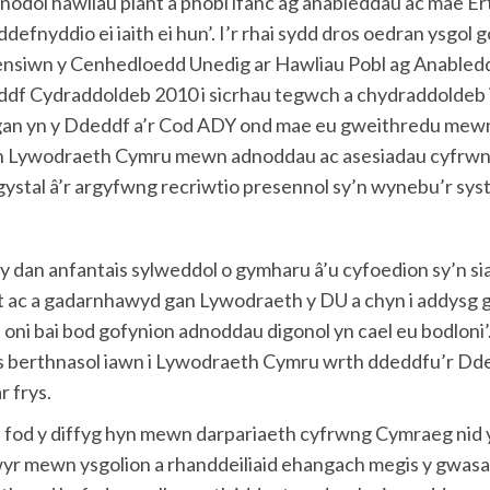
dol hawliau plant a phobl ifanc ag anableddau ac mae Erth
 ddefnyddio ei iaith ei hun’. I’r rhai sydd dros oedran ysgol
siwn y Cenhedloedd Unedig ar Hawliau Pobl ag Anableddau 
df Cydraddoldeb 2010 i sicrhau tegwch a chydraddoldeb i
tgan yn y Ddeddf a’r Cod ADY ond mae eu gweithredu mewn 
gan Lywodraeth Cymru mewn adnoddau ac asesiadau cyfrwng
 ogystal â’r argyfwng recriwtio presennol sy’n wynebu’r s
 dan anfantais sylweddol o gymharu â’u cyfoedion sy’n 
 ac a gadarnhawyd gan Lywodraeth y DU a chyn i addysg gae
l oni bai bod gofynion adnoddau digonol yn cael eu bodloni
es berthnasol iawn i Lywodraeth Cymru wrth ddeddfu’r D
 frys.
fod y diffyg hyn mewn darpariaeth cyfrwng Cymraeg nid yn
wyr mewn ysgolion a rhanddeiliaid ehangach megis y gwas