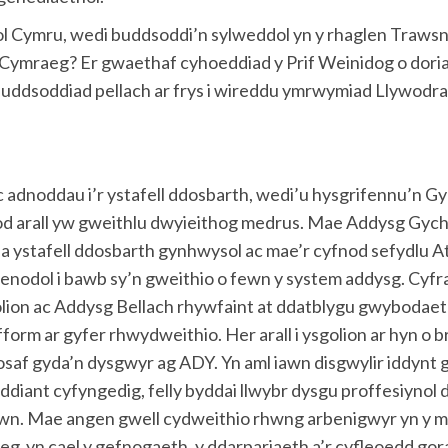
Cymru, wedi buddsoddi’n sylweddol yn y rhaglen Trawsnewi
Cymraeg? Er gwaethaf cyhoeddiad y Prif Weinidog o dori
ddsoddiad pellach ar frys i wireddu ymrwymiad Llywodra
dnoddau i’r ystafell ddosbarth, wedi’u hysgrifennu’n Gy
od arall yw gweithlu dwyieithog medrus. Mae Addysg Gyc
er dda ystafell ddosbarth gynhwysol ac mae’r cyfnod sefyd
nodol i bawb sy’n gweithio o fewn y system addysg. Cyfra
lion ac Addysg Bellach rhywfaint at ddatblygu gwybodaet
fform ar gyfer rhwydweithio. Her arall i ysgolion ar hyn 
agosaf gyda’n dysgwyr ag ADY. Yn aml iawn disgwylir iddyn
ddiant cyfyngedig, felly byddai llwybr dysgu proffesiynol
n. Mae angen gwell cydweithio rhwng arbenigwyr yn y maes 
 yn cael y gefnogaeth, y ddarpariaeth a’r cyfleoedd gor