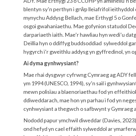
ADY. Mae Erthygl 23 o CCUHP yn amlinellu’n beno
blentyn sy’n perthyn i grŵp lleiafrifol ieithyddol
mynychu Addysg Bellach, mae Erthygl 5 o Gonfen
osgoi gwahaniaethu. Mae gofynion statudol Ded
darpariaeth iaith. Mae’r hawliau hyn wedi’u da
Deillia hyn o ddiffyg buddsoddiad sylweddol 
hygyrch i’r gweithlu addysg yn gyffredinol, yn
Ai dyma gynhwysiant?
Mae rhai dysgwyr cyfrwng Cymraeg ag ADY felly
ym 1994 (UNESCO, 1994), sy’n sail i gynhwysiant
mewn polisïau a blaenoriaethau fod yn effeithio
ddiweddarach, mae hon yn parhau i fod yn neg
cynhwysiant a thegwch o safbwynt y Gymraeg ar
Nododd papur ymchwil diweddar (Davies, 2023) 
ond hefyd yn cael effaith sylweddol ar ymarfer