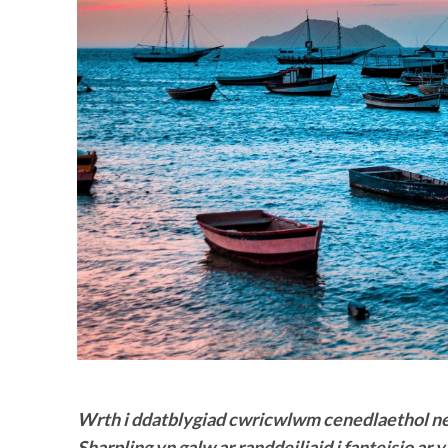
Wrth i ddatblygiad cwricwlwm cenedlaethol new
Sharpling yn galw ar randdeiliaid i fanteisio ar y