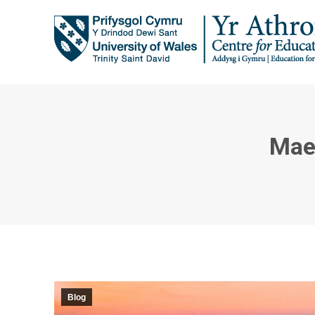
Mae’
Blog