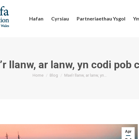
Hafan
Cyrsiau
Partneriaethau Ysgol
Ym
r llanw, ar lanw, yn codi pob
You are here:
Home
Blog
Mae’r llanw, ar lanw, yn…
Apr