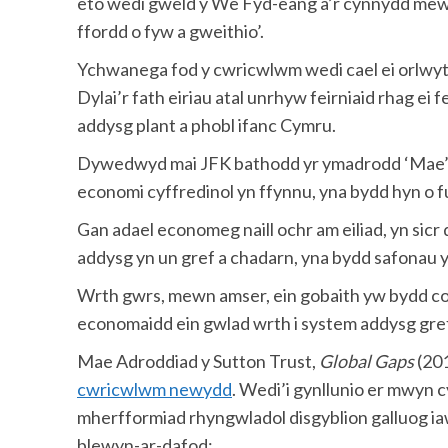
eto wedi gweld y We Fyd-eang a’r cynnydd mewn
ffordd o fyw a gweithio’.
Ychwanega fod y cwricwlwm wedi cael ei orlwyt
Dylai’r fath eiriau atal unrhyw feirniaid rhag ei 
addysg plant a phobl ifanc Cymru.
Dywedwyd mai JFK bathodd yr ymadrodd ‘Mae’r ll
economi cyffredinol yn ffynnu, yna bydd hyn o f
Gan adael economeg naill ochr am eiliad, yn sic
addysg yn un gref a chadarn, yna bydd safonau 
Wrth gwrs, mewn amser, ein gobaith yw bydd cod
economaidd ein gwlad wrth i system addysg gre
Mae Adroddiad y Sutton Trust,
Global Gaps
(201
cwricwlwm newydd
. Wedi’i gynllunio er mwyn
mherfformiad rhyngwladol disgyblion galluog iawn
blewyn-ar-dafod: