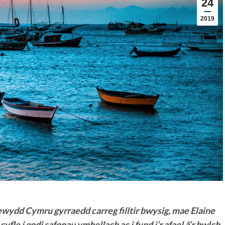
24
2019
ydd Cymru gyrraedd carreg filltir bwysig, mae Elaine
 cyfle i godi safonau ymhellach ac i fynd i’r afael â’r bwlch