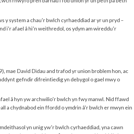
cwch rhwyfo pren barhau i fod union yr un peth pa beth
ws y system a chau’r bwlch cyrhaeddiad ar yr un pryd –
d i’r afael â hi’n weithredol, os ydym am wireddu’r
), mae David Didau and trafod yr union broblem hon, ac
ddynt gefndir difreintiedig yn debygol o gael mwy o
afael â hyn yw archwilio’r bwlch yn fwy manwl. Nid ffawd
all a chydnabod ein ffordd o ymdrin â’r bwlch er mwyn ein
deithasol yn unig yw’r bwlch cyrhaeddiad, yna cawn