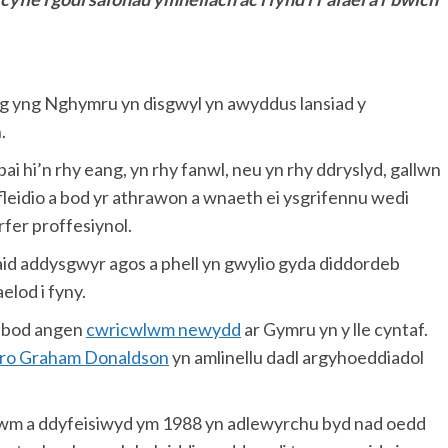
g yng Nghymru yn disgwyl yn awyddus lansiad y
.
i hi’n rhy eang, yn rhy fanwl, neu yn rhy ddryslyd, gallwn
fleidio a bod yr athrawon a wnaeth ei ysgrifennu wedi
rfer proffesiynol.
id addysgwyr agos a phell yn gwylio gyda diddordeb
elod i fyny.
am bod angen
cwricwlwm newydd
ar Gymru yn y lle cyntaf.
ro Graham Donaldson
yn amlinellu dadl argyhoeddiadol
wm a ddyfeisiwyd ym 1988 yn adlewyrchu byd nad oedd