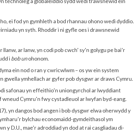
 technoleg a globaleiddio sydd wedi trawsnewid ein
ho, ei fod yn gymhleth a bod rhannau ohono wedi dyddio.
feirniadu yn syth. Rhoddir i ni gyfle oes i drawsnewid
anw, ar lanw, yn codi pob cwch’ sy’n golygu pe bai’r
udd i
bob un
ohonom.
r dyma ein nod o ran y cwricwlwm – os yw ein system
yn gwella ymhellach ar gyfer pob dysgwr ar draws Cymru.
i safonau yn effeithio’n uniongyrchol ar lwyddiant
f wneud Cymru’n fwy cystadleuol ar lwyfan byd-eang.
7), yn dangos bod angen i bob dysgwr elwa oherwydd y
 cymharu’r bylchau economaidd-gymdeithasol ym
 y D.U., mae’r adroddiad yn dod at rai casgliadau di-