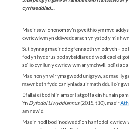
cyrhaeddiad…
Mae’r sawl ohonom sy’n gweithio ym myd addys
cwricwlwm yn ddiweddarach yn ystod y mis hwn
Sut bynnag mae’r ddogfennaeth yn edrych – pe ba
fod yn hyderus bod sybsidiaredd wedi cael ei go
seilio cynllun y cwricwlwm ar ymchwil, polisi ac a
Mae hon yn wir ymagwedd unigryw, ac mae llyga
mawr beth fydd canlyniadau’r math ddull o’r gwa
Efallai ei bod hi’n amser i atgoffa ein hunain p
Yn
Dyfodol Llwyddiannus
(2015, t10), mae’r
Ath
am newid.
Mae’n nodi bod ‘nodweddion hanfodol cwricwl