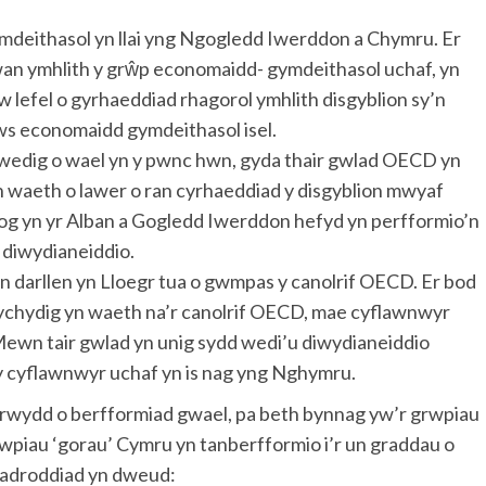
eithasol yn llai yng Ngogledd Iwerddon a Chymru. Er
wan ymhlith y grŵp economaidd- gymdeithasol uchaf, yn
lefel o gyrhaeddiad rhagorol ymhlith disgyblion sy’n
tws economaidd gymdeithasol isel.
dig o wael yn y pwnc hwn, gyda thair gwlad OECD yn
yn waeth o lawer o ran cyrhaeddiad y disgyblion mwyaf
g yn yr Alban a Gogledd Iwerddon hefyd yn perfformio’n
 diwydianeiddio.
n darllen yn Lloegr tua o gwmpas y canolrif OECD. Er bod
ychydig yn waeth na’r canolrif OECD, mae cyflawnwyr
wn tair gwlad yn unig sydd wedi’u diwydianeiddio
n y cyflawnwyr uchaf yn is nag yng Nghymru.
arwydd o berfformiad gwael, pa beth bynnag yw’r grwpiau
iau ‘gorau’ Cymru yn tanberfformio i’r un graddau o
 adroddiad yn dweud: