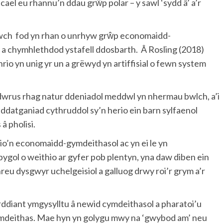
ael eu rhannu’n ddau grŵp polar – y sawl ‘sydd â’ a’r
wch fod yn rhan o unrhyw grŵp economaidd-
a chymhlethdod ystafell ddosbarth. Â Rosling (2018)
rio yn unig yr un a grëwyd yn artiffisial o fewn system
dwrus rhag natur ddeniadol meddwl yn nhermau bwlch, a’i
 ddatganiad cythruddol sy’n herio ein barn sylfaenol
â pholisi.
io’n economaidd-gymdeithasol ac yn ei le yn
ygol o weithio ar gyfer pob plentyn, yna daw diben ein
eu dysgwyr uchelgeisiol a galluog drwy roi’r grym a’r
rddiant ymgysylltu â newid cymdeithasol a pharatoi’u
ymdeithas. Mae hyn yn golygu mwy na ‘gwybod am’ neu