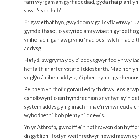
farn wyrgam am gyrhaeddiad, gyda rhai plant yn c
sawl ‘sydd heb’.
Er gwaethaf hyn, gwyddom y gall cyflawnwyr u
gymdeithasol, o ystyried amrywiaeth gyfoethog 
ymhellach, gan awgrymu ‘nad oes fwlch’ – ac eith
addysg.
Hefyd, awgryma y dylai addysgwyr fod yn wylia
heffaith ar arfer ystafell ddosbarth. Mae hon yn
ynglŷn â diben addysg a’i pherthynas gynhennus 
Pe baem yn rhoi’r gorau i edrych drwy lens grwp
canolbwyntio ein hymdrechion ar yr hyn sy’n deb
system addysg yn gliriach – mae’n ymwneud â chr
wybodaeth i bob plentyn i ddewis.
Yn yr Athrofa, gwnaiff ein hathrawon dan hyffo
disgyblion i fod yn weithredwyr newid mewn c