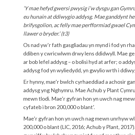
‘Y mae hefyd gwersi pwysig i’w dysgu gan Gymr
eu hunain at ddiwygio addysg. Mae ganddynt hef
brifysgolion, ac felly mae perfformiad gwael Cy
llawer o bryder.’ (t3)
Os nad yw’r fath gasgliadau yn mynd i fod yn r
ddiben y cwricwlwm drwy lens ddidwyll. Mae gen
ar bob lefel addysg – o bolisi hyd at arfer; o ad
addysg fod yn wyliedydd, yn gwylio wrth i ddiwy
Er hynny, mae’r bwlch cyrhaeddiad a achosir gan 
addysg yng Nghymru. Mae Achub y Plant Cymru y
mewn tlodi. Mae’r gyfran hon yn uwch nag mewn
cyfateb i bron 200,000 o blant’.
Mae’r gyfran hon yn uwch nag mewn unrhyw wlad
200,000 o blant (LlC, 2016; Achub y Plant, 2017). 