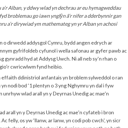
u a’r Alban, y ddwy wlad yn dechrau ar eu hymagweddau
yd broblemau go iawn ynglŷn â’r nifer a dderbynnir gan
mru a’r dirywiad ym mathemateg yn yr Alban yn achosi
han o dirwedd addysgol Cymru, bydd angen edrych ar
nym gyfrifoldeb cyfunol i wella safonau ar gyfer pawb ac
dysg gynradd hyd at Addysg Uwch. Ni all neb sy’n rhan o
gio’r cwricwlwm fynd heibio.
effaith ddinistriol anfantais yn broblem sylweddol o ran
n nodi bod ‘1 plentyn o 3 yng Nghymru yn dal i fyw
 unrhyw wlad arall yn y Deyrnas Unedig ac mae’n
 arall yn y Deyrnas Unedig ac mae’n cyfateb i bron
Ac felly, os yw ‘llanw, ar lanw, yn codi pob cwch’, yn sicr