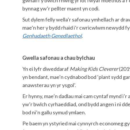
gwnaiff y bwlch rhwng yr iot fwyaf moethus a’r 
bynnag yw’r pellter maent yn codi.
Sut dylem felly wella’r safonau ymhellach ar dra
mae’n her y bydd rhaid i’r cwricwlwm newydd fyn
Genhadaeth Genedlaethol
.
Gwella safonau a chau bylchau
Yn ei lyfr diweddaraf
Making Kids Cleverer
(2019
yn bendant, mae’n cydnabod bod ‘plant sydd gan
anawsterau yn yr ysgol’.
Er hynny, mae’n dadlau mai cam cyntaf mynd i’r 
yw’r bwlch cyrhaeddiad, ond bydd angen i ni dde
bod ni’n gallu symud ymlaen.
Pe baem yn ystyried mai cynnyrch economeg gym