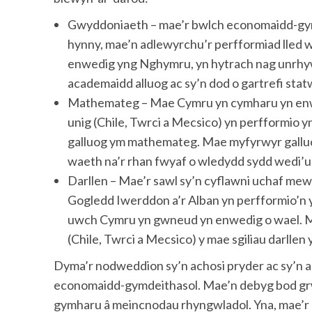
Gwyddoniaeth – mae’r bwlch economaidd-gymd
hynny, mae’n adlewyrchu’r perfformiad lled 
enwedig yng Nghymru, yn hytrach nag unrhyw 
academaidd alluog ac sy’n dod o gartrefi sta
Mathemateg – Mae Cymru yn cymharu yn enwe
unig (Chile, Twrci a Mecsico) yn perfformio 
galluog ym mathemateg. Mae myfyrwyr galluo
waeth na’r rhan fwyaf o wledydd sydd wedi’u
Darllen – Mae’r sawl sy’n cyflawni uchaf mew
Gogledd Iwerddon a’r Alban yn perfformio’n 
uwch Cymru yn gwneud yn enwedig o wael. Me
(Chile, Twrci a Mecsico) y mae sgiliau darlle
Dyma’r nodweddion sy’n achosi pryder ac sy’n 
economaidd-gymdeithasol. Mae’n debyg bod grwp
gymharu â meincnodau rhyngwladol. Yna, mae’r