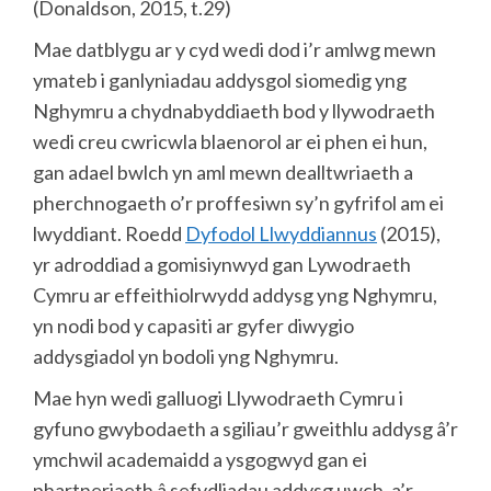
(Donaldson, 2015, t.29)
Mae datblygu ar y cyd wedi dod i’r amlwg mewn
ymateb i ganlyniadau addysgol siomedig yng
Nghymru a chydnabyddiaeth bod y llywodraeth
wedi creu cwricwla blaenorol ar ei phen ei hun,
gan adael bwlch yn aml mewn dealltwriaeth a
pherchnogaeth o’r proffesiwn sy’n gyfrifol am ei
lwyddiant. Roedd
Dyfodol Llwyddiannus
(2015),
yr adroddiad a gomisiynwyd gan Lywodraeth
Cymru ar effeithiolrwydd addysg yng Nghymru,
yn nodi bod y capasiti ar gyfer diwygio
addysgiadol yn bodoli yng Nghymru.
Mae hyn wedi galluogi Llywodraeth Cymru i
gyfuno gwybodaeth a sgiliau’r gweithlu addysg â’r
ymchwil academaidd a ysgogwyd gan ei
phartneriaeth â sefydliadau addysg uwch, a’r