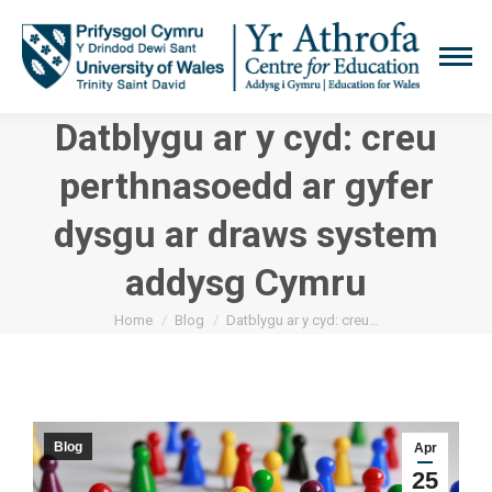
Datblygu ar y cyd: creu
perthnasoedd ar gyfer
dysgu ar draws system
addysg Cymru
You are here:
Home
Blog
Datblygu ar y cyd: creu…
Blog
Apr
25