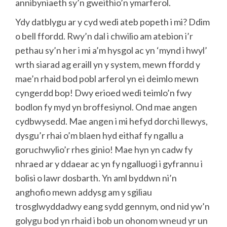
annibyniaeth sy’n gweithio’n ymarferol.
Ydy datblygu ar y cyd wedi ateb popeth i mi? Ddim
o bell ffordd. Rwy’n dal i chwilio am atebion i’r
pethau sy’n her i mi a’m hysgol ac yn ‘mynd i hwyl’
wrth siarad ag eraill yn y system, mewn ffordd y
mae’n rhaid bod pobl arferol yn ei deimlo mewn
cyngerdd bop! Dwy erioed wedi teimlo’n fwy
bodlon fy myd yn broffesiynol. Ond mae angen
cydbwysedd. Mae angen i mi hefyd dorchi llewys,
dysgu’r rhai o’m blaen hyd eithaf fy ngallu a
goruchwylio’r rhes ginio! Mae hyn yn cadw fy
nhraed ar y ddaear ac yn fy ngalluogi i gyfrannu i
bolisi o lawr dosbarth. Yn aml byddwn ni’n
anghofio mewn addysg am y sgiliau
trosglwyddadwy eang sydd gennym, ond nid yw’n
golygu bod yn rhaid i bob un ohonom wneud yr un