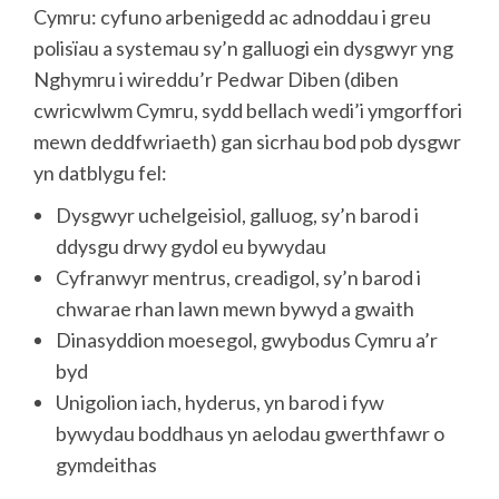
Cymru: cyfuno arbenigedd ac adnoddau i greu
polisïau a systemau sy’n galluogi ein dysgwyr yng
Nghymru i wireddu’r Pedwar Diben (diben
cwricwlwm Cymru, sydd bellach wedi’i ymgorffori
mewn deddfwriaeth) gan sicrhau bod pob dysgwr
yn datblygu fel:
Dysgwyr uchelgeisiol, galluog, sy’n barod i
ddysgu drwy gydol eu bywydau
Cyfranwyr mentrus, creadigol, sy’n barod i
chwarae rhan lawn mewn bywyd a gwaith
Dinasyddion moesegol, gwybodus Cymru a’r
byd
Unigolion iach, hyderus, yn barod i fyw
bywydau boddhaus yn aelodau gwerthfawr o
gymdeithas