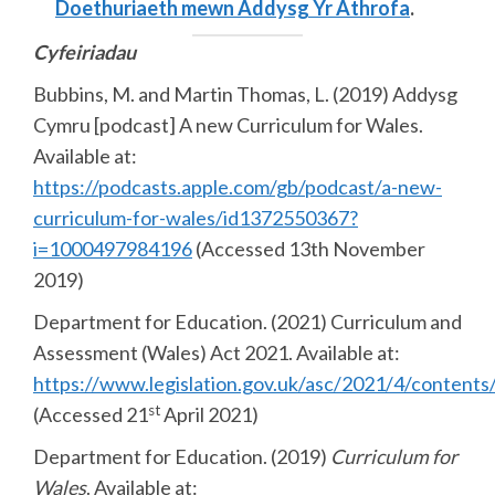
Doethuriaeth mewn Addysg Yr Athrofa
.
Cyfeiriadau
Bubbins, M. and Martin Thomas, L. (2019) Addysg
Cymru [podcast] A new Curriculum for Wales.
Available at:
https://podcasts.apple.com/gb/podcast/a-new-
curriculum-for-wales/id1372550367?
i=1000497984196
(Accessed 13th November
2019)
Department for Education. (2021) Curriculum and
Assessment (Wales) Act 2021. Available at:
https://www.legislation.gov.uk/asc/2021/4/contents
st
(Accessed 21
April 2021)
Department for Education. (2019)
Curriculum for
Wales
. Available at: