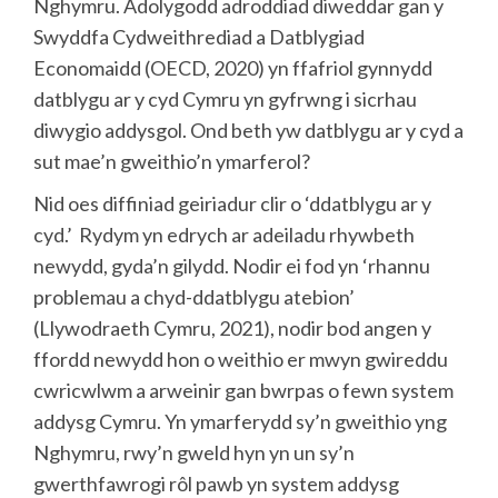
Nghymru. Adolygodd adroddiad diweddar gan y
Swyddfa Cydweithrediad a Datblygiad
Economaidd (OECD, 2020) yn ffafriol gynnydd
datblygu ar y cyd Cymru yn gyfrwng i sicrhau
diwygio addysgol. Ond beth yw datblygu ar y cyd a
sut mae’n gweithio’n ymarferol?
Nid oes diffiniad geiriadur clir o ‘ddatblygu ar y
cyd.’ Rydym yn edrych ar adeiladu rhywbeth
newydd, gyda’n gilydd. Nodir ei fod yn ‘rhannu
problemau a chyd-ddatblygu atebion’
(Llywodraeth Cymru, 2021), nodir bod angen y
ffordd newydd hon o weithio er mwyn gwireddu
cwricwlwm a arweinir gan bwrpas o fewn system
addysg Cymru. Yn ymarferydd sy’n gweithio yng
Nghymru, rwy’n gweld hyn yn un sy’n
gwerthfawrogi rôl pawb yn system addysg