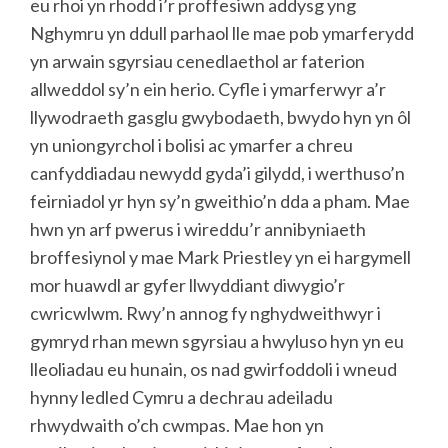
eu rhoi yn rhodd i’r proffesiwn addysg yng
Nghymru yn ddull parhaol lle mae pob ymarferydd
yn arwain sgyrsiau cenedlaethol ar faterion
allweddol sy’n ein herio. Cyfle i ymarferwyr a’r
llywodraeth gasglu gwybodaeth, bwydo hyn yn ôl
yn uniongyrchol i bolisi ac ymarfer a chreu
canfyddiadau newydd gyda’i gilydd, i werthuso’n
feirniadol yr hyn sy’n gweithio’n dda a pham. Mae
hwn yn arf pwerus i wireddu’r annibyniaeth
broffesiynol y mae Mark Priestley yn ei hargymell
mor huawdl ar gyfer llwyddiant diwygio’r
cwricwlwm. Rwy’n annog fy nghydweithwyr i
gymryd rhan mewn sgyrsiau a hwyluso hyn yn eu
lleoliadau eu hunain, os nad gwirfoddoli i wneud
hynny ledled Cymru a dechrau adeiladu
rhwydwaith o’ch cwmpas. Mae hon yn