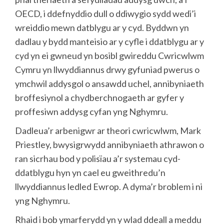
OECD, i ddefnyddio dull o ddiwygio sydd wedi’i
wreiddio mewn datblygu ar y cyd. Byddwn yn
dadlau y bydd manteisio ar y cyfle i ddatblygu ar y
cyd yn ei gwneud yn bosibl gwireddu Cwricwlwm
Cymru yn llwyddiannus drwy gyfuniad pwerus o
ymchwil addysgol o ansawdd uchel, annibyniaeth
broffesiynol a chydberchnogaeth ar gyfer y
proffesiwn addysg cyfan yng Nghymru.
Dadleua’r arbenigwr ar theori cwricwlwm, Mark
Priestley, bwysigrwydd annibyniaeth athrawon o
ran sicrhau bod y polisïau a’r systemau cyd-
ddatblygu hyn yn cael eu gweithredu’n
llwyddiannus ledled Ewrop. A dyma’r broblem i ni
yng Nghymru.
Rhaid i bob ymarferydd yn y wlad ddeall a meddu