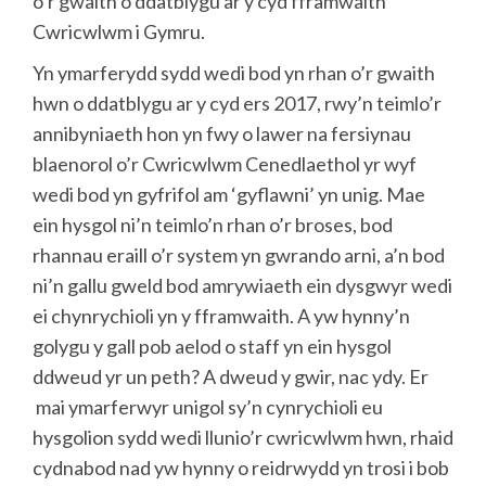
o’r gwaith o ddatblygu ar y cyd fframwaith
Cwricwlwm i Gymru.
Yn ymarferydd sydd wedi bod yn rhan o’r gwaith
hwn o ddatblygu ar y cyd ers 2017, rwy’n teimlo’r
annibyniaeth hon yn fwy o lawer na fersiynau
blaenorol o’r Cwricwlwm Cenedlaethol yr wyf
wedi bod yn gyfrifol am ‘gyflawni’ yn unig. Mae
ein hysgol ni’n teimlo’n rhan o’r broses, bod
rhannau eraill o’r system yn gwrando arni, a’n bod
ni’n gallu gweld bod amrywiaeth ein dysgwyr wedi
ei chynrychioli yn y fframwaith. A yw hynny’n
golygu y gall pob aelod o staff yn ein hysgol
ddweud yr un peth? A dweud y gwir, nac ydy. Er
mai ymarferwyr unigol sy’n cynrychioli eu
hysgolion sydd wedi llunio’r cwricwlwm hwn, rhaid
cydnabod nad yw hynny o reidrwydd yn trosi i bob