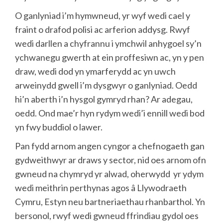
O ganlyniad i’m hymwneud, yr wyf wedi cael y
fraint o drafod polisi ac arferion addysg. Rwyf
wedi darllen a chyfrannu i ymchwil anhygoel sy’n
ychwanegu gwerth at ein proffesiwn ac, yn y pen
draw, wedi dod yn ymarferydd ac yn uwch
arweinydd gwell i’m dysgwyr o ganlyniad. Oedd
hi’n aberth i’n hysgol gymryd rhan? Ar adegau,
oedd. Ond mae’r hyn rydym wedi’i ennill wedi bod
yn fwy buddiol o lawer.
Pan fydd arnom angen cyngor a chefnogaeth gan
gydweithwyr ar draws y sector, nid oes arnom ofn
gwneud na chymryd yr alwad, oherwydd yr ydym
wedi meithrin perthynas agos â Llywodraeth
Cymru, Estyn neu bartneriaethau rhanbarthol. Yn
bersonol, rwyf wedi gwneud ffrindiau gydol oes