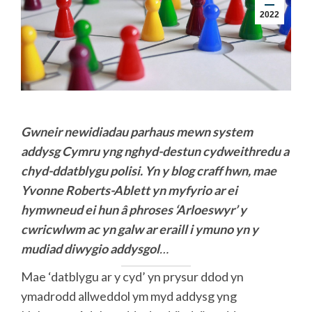
2022
Gwneir newidiadau parhaus mewn system
addysg Cymru yng nghyd-destun cydweithredu a
chyd-ddatblygu polisi. Yn y blog craff hwn, mae
Yvonne Roberts-Ablett yn myfyrio ar ei
hymwneud ei hun â phroses
‘Arloeswyr’
y
cwricwlwm
ac yn galw ar eraill i ymuno yn y
mudiad diwygio
addysgol
…
Mae ‘datblygu ar y cyd’ yn prysur ddod yn
ymadrodd allweddol ym myd addysg yng