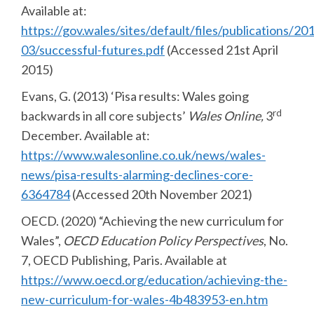
Available at:
https://gov.wales/sites/default/files/publications/20
03/successful-futures.pdf
(Accessed 21st April
2015)
Evans, G. (2013) ‘Pisa results: Wales going
rd
backwards in all core subjects’
Wales Online,
3
December. Available at:
https://www.walesonline.co.uk/news/wales-
news/pisa-results-alarming-declines-core-
6364784
(Accessed 20th November 2021)
OECD. (2020) “Achieving the new curriculum for
Wales”,
OECD Education Policy Perspectives
, No.
7, OECD Publishing, Paris. Available at
https://www.oecd.org/education/achieving-the-
new-curriculum-for-wales-4b483953-en.htm