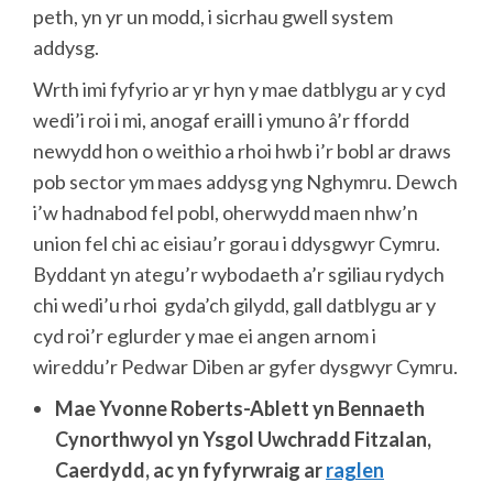
peth, yn yr un modd, i sicrhau gwell system
addysg.
Wrth imi fyfyrio ar yr hyn y mae datblygu ar y cyd
wedi’i roi i mi, anogaf eraill i ymuno â’r ffordd
newydd hon o weithio a rhoi hwb i’r bobl ar draws
pob sector ym maes addysg yng Nghymru. Dewch
i’w hadnabod fel pobl, oherwydd maen nhw’n
union fel chi ac eisiau’r gorau i ddysgwyr Cymru.
Byddant yn ategu’r wybodaeth a’r sgiliau rydych
chi wedi’u rhoi gyda’ch gilydd, gall datblygu ar y
cyd roi’r eglurder y mae ei angen arnom i
wireddu’r Pedwar Diben ar gyfer dysgwyr Cymru.
Mae Yvonne Roberts-Ablett yn Bennaeth
Cynorthwyol yn Ysgol Uwchradd Fitzalan,
Caerdydd, ac yn fyfyrwraig ar
raglen