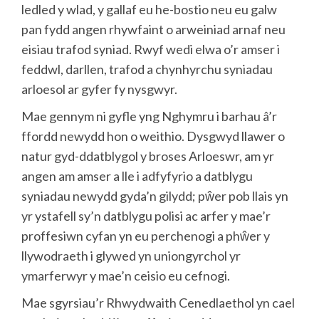
ledled y wlad, y gallaf eu he-bostio neu eu galw
pan fydd angen rhywfaint o arweiniad arnaf neu
eisiau trafod syniad. Rwyf wedi elwa o’r amser i
feddwl, darllen, trafod a chynhyrchu syniadau
arloesol ar gyfer fy nysgwyr.
Mae gennym ni gyfle yng Nghymru i barhau â’r
ffordd newydd hon o weithio. Dysgwyd llawer o
natur gyd-ddatblygol y broses Arloeswr, am yr
angen am amser a lle i adfyfyrio a datblygu
syniadau newydd gyda’n gilydd; pŵer pob llais yn
yr ystafell sy’n datblygu polisi ac arfer y mae’r
proffesiwn cyfan yn eu perchenogi a phŵer y
llywodraeth i glywed yn uniongyrchol yr
ymarferwyr y mae’n ceisio eu cefnogi.
Mae sgyrsiau’r Rhwydwaith Cenedlaethol yn cael