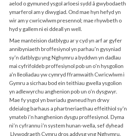
aelod o gymuned ysgol arloesi sydd â gwybodaeth
ymarferol am y diwygiad. Ond mae hyn hefyd yn
wir am y cwricwlwm presennol; mae rhywbeth o
hyd y gallem ni ei ddeall yn well.
Mae manteision datblygu ar y cyd yn arf ar gyfer
annibyniaeth broffesiynol yn parhau’n gysyniad
sy’n datblygu yng Nghymru a byddwn yn dadlau
mai cyfrifoldeb proffesiynol pob un o’n hysgolion
a’n lleoliadau yw cymryd fframwaith Cwricwlwm i
Gymru a sicrhau bod ein teithiau gwella ysgolion
yn adlewyrchu anghenion pob un o’n dysgwyr.
Mae fy ysgol yn bwriadu gwneud hyn drwy
ddeialog barhaus a phartneriaethau effeithiol sy’n
ymateb i’n hanghenion dysgu proffesiynol. Dyma
ni’n cyfrannu i’n system hunan-wella, sef dyhead
Llywodraeth Cymru dros addysg yng Nghymru.