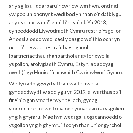
ar y sgiliau i ddarparu’r cwricwlwm hwn, ond nid
yw pob un ohonynt wedi bod yn rhan o’r datblygu
ar y cyd nac wedi’i ennill i’r syniad. Yn 2018,
cyhoeddodd Llywodraeth Cymru restr o Ysgolion
Arloesi a oedd wedi cael y dasg o weithio ochr yn
ochr â’r llywodraeth a’r haen ganol
(partneriaethau rhanbarthol ar gyfer gwella
ysgolion, arolygiaeth Cymru, Estyn, ac addysg
uwch) i gyd-lunio fframwaith Cwricwlwm i Gymru.
Wedyn adolygwyd y fframwaith hwn, a
gyhoeddwyd i’w adolygu yn 2019, ei werthuso a’i
fireinio gan ymarferwyr pellach, gydag
ymdrechion mewn treialon cynnar gan rai ysgolion
yng Nghymru. Mae hyn wedi galluogi cannoedd o
ysgolion yng Nghymru i fod yn rhan uniongyrchol